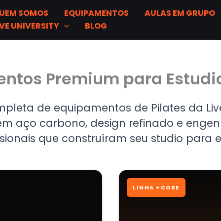
UEM SOMOS
EQUIPAMENTOS
AULAS EM GRUPO
tos
IVE UNIVERSITY
BLOG
mentos Premium para Estudi
mpleta de equipamentos de Pilates da Live
m aço carbono, design refinado e engen
ssionais que construíram seu studio para ev
LINHA +CORE