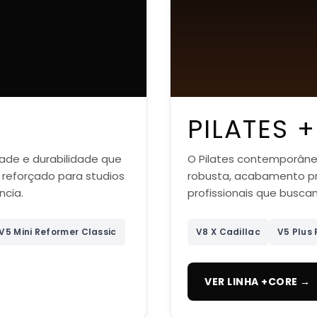
PILATES 
dade e durabilidade que
O Pilates contemporâneo
 reforçado para studios
robusta, acabamento pr
cia.
profissionais que busca
V5 Mini Reformer Classic
V8 X Cadillac
V5 Plus
VER LINHA +CORE →