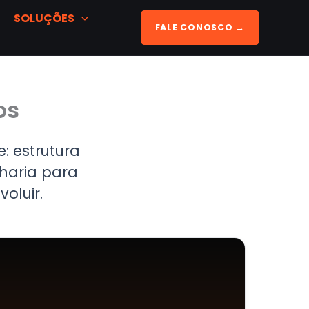
SOLUÇÕES
FALE CONOSCO →
os
: estrutura
haria para
oluir.